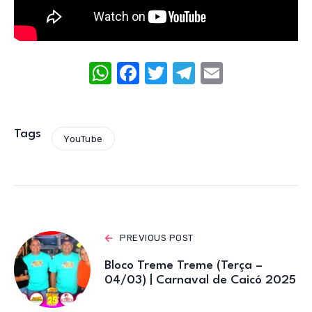
W
F
T
T
E
h
a
w
el
m
at
c
it
e
ail
s
e
te
gr
Tags
YouTube
A
b
r
a
p
o
m
p
o
k
PREVIOUS POST
Bloco Treme Treme (Terça –
04/03) | Carnaval de Caicó 2025