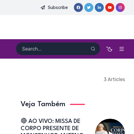
Subscribe
SA DO PE. HEITOR PEREIRA DIAS, FSA | Catedral de Sant’Ana | C
3 Articles
Veja Também
🔴 AO VIVO: MISSA DE
CORPO PRESENTE DE