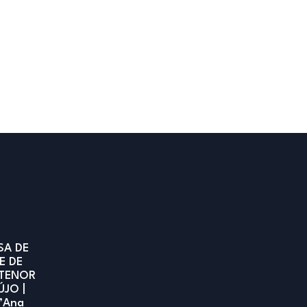
SA DE
E DE
TENOR
ÚJO |
t’Ana