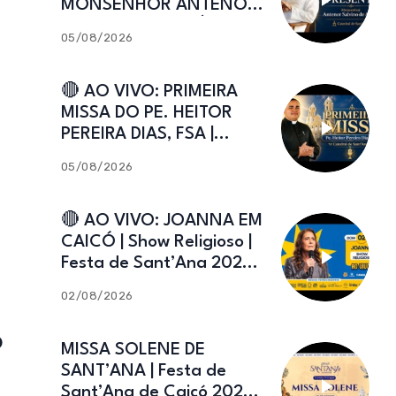
MONSENHOR ANTENOR
SALVINO DE ARAÚJO |
05/08/2026
Catedral de Sant’Ana
🔴 AO VIVO: PRIMEIRA
MISSA DO PE. HEITOR
PEREIRA DIAS, FSA |
Catedral de Sant’Ana |
05/08/2026
Caicó-RN
🔴 AO VIVO: JOANNA EM
CAICÓ | Show Religioso |
Festa de Sant’Ana 2026 |
02.08.2026
02/08/2026
o
MISSA SOLENE DE
SANT’ANA | Festa de
Sant’Ana de Caicó 2026 |