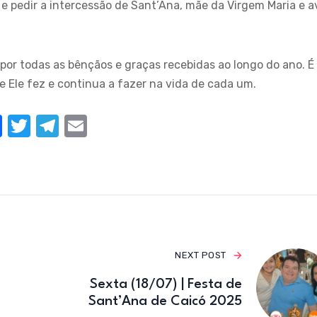
é e pedir a intercessão de Sant’Ana, mãe da Virgem Maria e a
r todas as bênçãos e graças recebidas ao longo do ano. É
 Ele fez e continua a fazer na vida de cada um.
F
T
T
E
a
w
el
m
c
it
e
ail
e
te
gr
b
r
a
o
m
o
NEXT POST
k
Sexta (18/07) | Festa de
Sant’Ana de Caicó 2025