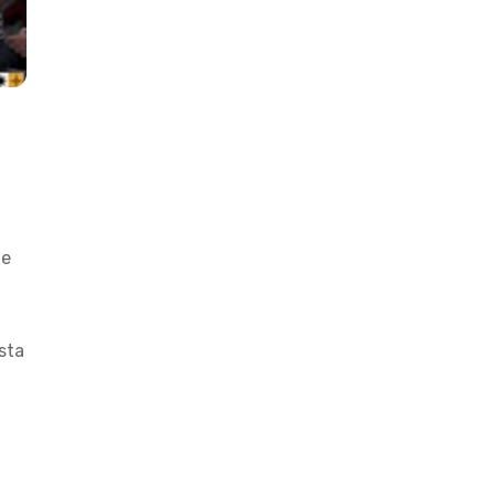
de
sta