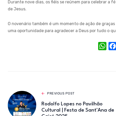
Durante nove dias, os fiéis se reúnem para celebrar a f
de Jesus.
O novenário também é um momento de ação de graças po
uma oportunidade para agradecer a Deus por tudo o que
W
h
at
s
A
p
p
PREVIOUS POST
Rodolfo Lopes no Pavilhão
Cultural | Festa de Sant’Ana de