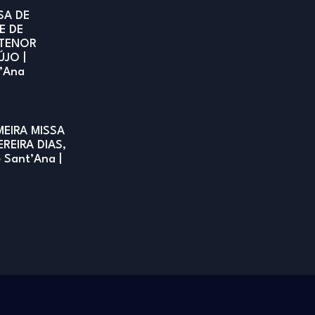
SA DE
E DE
TENOR
ÚJO |
t’Ana
MEIRA MISSA
EREIRA DIAS,
e Sant’Ana |