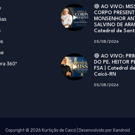
🔴 AO VIVO: MIS
e
CORPO PRESENT
ias
MONSENHOR AN
SALVINO DE ARA
s
Catedral de San
os
05/08/2026
ne
🔴 AO VIVO: PRI
DO PE. HEITOR P
ra 360º
FSA | Catedral d
Caicó-RN
05/08/2026
Copyright © 2026 Kurtição de Caicó | Desenvolvido por Xandroid