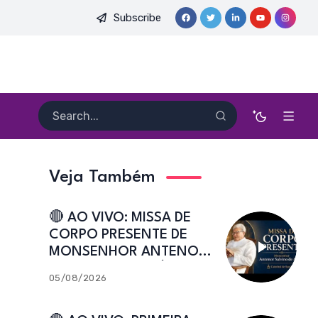
Subscribe
O PE. HEITOR PEREIRA DIAS, FSA | Catedral de Sant’Ana | Caic
Veja Também
🔴 AO VIVO: MISSA DE
CORPO PRESENTE DE
MONSENHOR ANTENOR
SALVINO DE ARAÚJO |
05/08/2026
Catedral de Sant’Ana