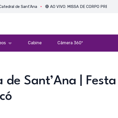
 de Sant’Ana
🔴 AO VIVO: MISSA DE CORPO PRESENTE DE 
eos
Cabine
Câmera 360º
a de Sant’Ana | Festa
có