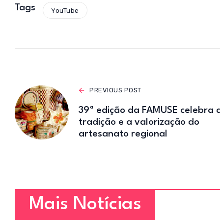
s
Tags
YouTube
A
p
p
PREVIOUS POST
39ª edição da FAMUSE celebra 
tradição e a valorização do
artesanato regional
Mais Notícias