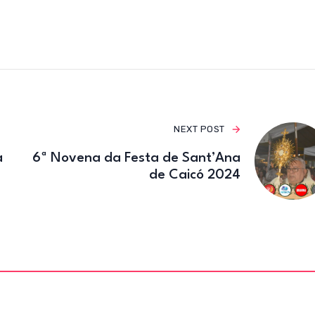
e
te
gr
b
r
a
o
m
o
k
NEXT POST
a
6ª Novena da Festa de Sant’Ana
de Caicó 2024