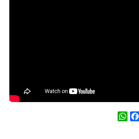
W
h
at