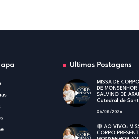
apa
Últimas Postagens
MISSA DE CORPO
e
DE MONSENHOR
ias
SALVINO DE ARA
Catedral de San
s
06/08/2026
os
🔴 AO VIVO: MIS
ne
CORPO PRESENT