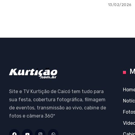
13/02/2026
M
Hom
Site e TV Kurtição de Caicó tem tudo para
sua festa, cobertura fotográfica, filmagem
Notíc
de eventos, transmissão ao vivo, cabine de
Foto
fotos e câmera 360º
Víde
Cabi