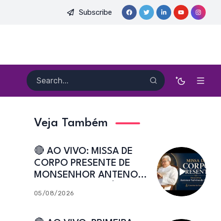
Subscribe
E. HEITOR PEREIRA DIAS, FSA | Catedral de Sant’Ana | Caicó-R
Veja Também
🔴 AO VIVO: MISSA DE
CORPO PRESENTE DE
MONSENHOR ANTENOR
SALVINO DE ARAÚJO |
05/08/2026
Catedral de Sant’Ana