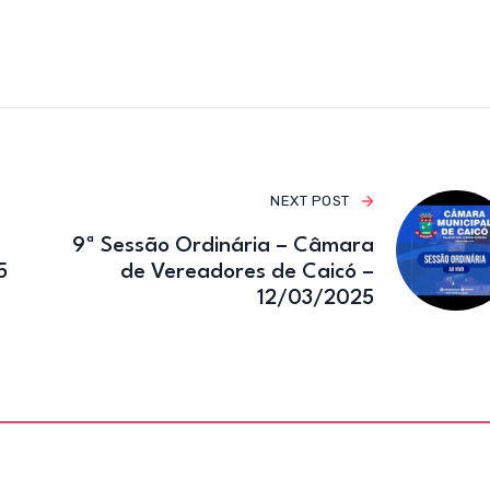
e
te
gr
b
r
a
o
m
o
k
NEXT POST
9ª Sessão Ordinária – Câmara
5
de Vereadores de Caicó –
12/03/2025