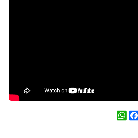
W
h
at