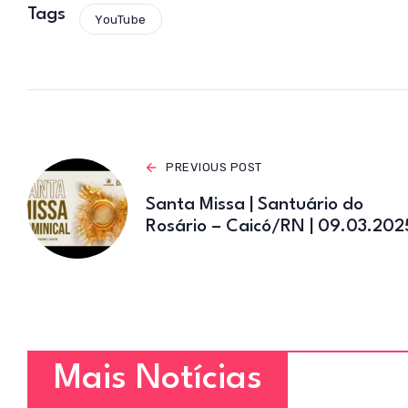
s
Tags
YouTube
A
p
p
PREVIOUS POST
Santa Missa | Santuário do
Rosário – Caicó/RN | 09.03.202
Mais Notícias