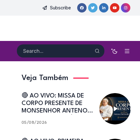
Subscribe
DO PE. HEITOR PEREIRA DIAS, FSA | Catedral de Sant’Ana | Caic
Veja Também
🔴 AO VIVO: MISSA DE
CORPO PRESENTE DE
MONSENHOR ANTENOR
SALVINO DE ARAÚJO |
05/08/2026
Catedral de Sant’Ana