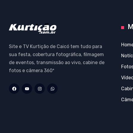
M
Hom
Site e TV Kurtição de Caicó tem tudo para
sua festa, cobertura fotográfica, filmagem
Notíc
de eventos, transmissão ao vivo, cabine de
Foto
fotos e câmera 360º
Víde
Cabi
Câme