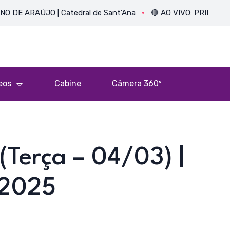
AÚJO | Catedral de Sant’Ana
🔴 AO VIVO: PRIMEIRA MISSA 
eos
Cabine
Câmera 360º
(Terça – 04/03) |
 2025