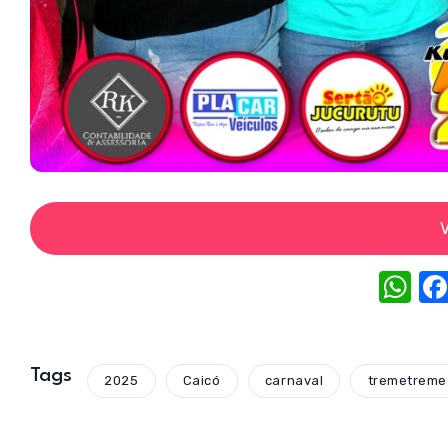
V
W
h
at
s
Tags
2025
Caicó
carnaval
tremetreme
A
p