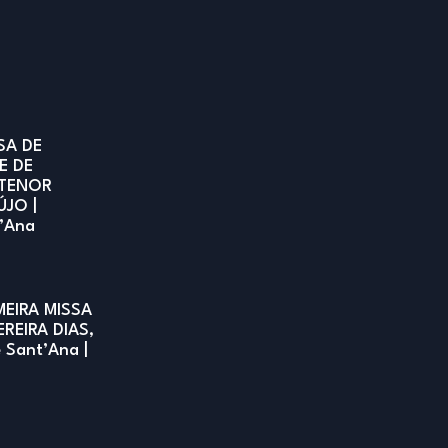
SA DE
E DE
TENOR
ÚJO |
t’Ana
MEIRA MISSA
EREIRA DIAS,
e Sant’Ana |