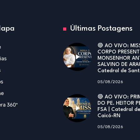
apa
Últimas Postagens
🔴 AO VIVO: MIS
e
CORPO PRESENT
ias
MONSENHOR AN
SALVINO DE ARA
s
Catedral de San
os
05/08/2026
ne
🔴 AO VIVO: PRI
DO PE. HEITOR P
ra 360º
FSA | Catedral d
Caicó-RN
05/08/2026