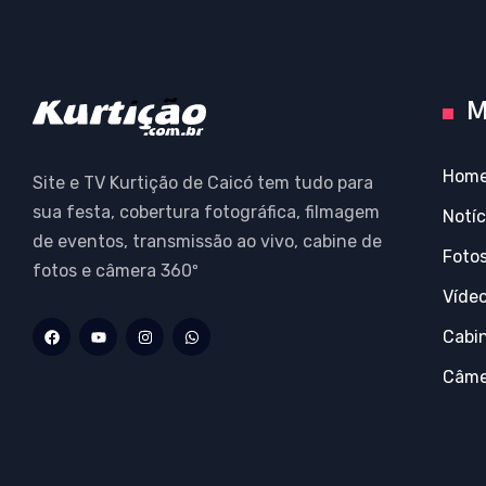
M
Hom
Site e TV Kurtição de Caicó tem tudo para
sua festa, cobertura fotográfica, filmagem
Notíc
de eventos, transmissão ao vivo, cabine de
Foto
fotos e câmera 360º
Víde
Cabi
Câme