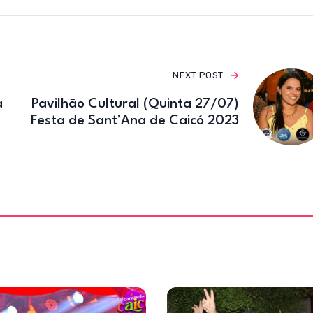
o
m
o
k
NEXT POST
a
Pavilhão Cultural (Quinta 27/07)
Festa de Sant’Ana de Caicó 2023