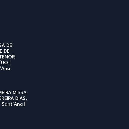
SA DE
E DE
TENOR
ÚJO |
t’Ana
MEIRA MISSA
EREIRA DIAS,
e Sant’Ana |