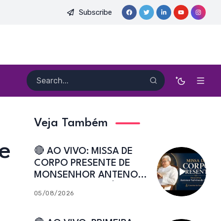
Subscribe
DO PE. HEITOR PEREIRA DIAS, FSA | Catedral de Sant’Ana | Cai
Veja Também
e
🔴 AO VIVO: MISSA DE
CORPO PRESENTE DE
MONSENHOR ANTENOR
SALVINO DE ARAÚJO |
05/08/2026
Catedral de Sant’Ana