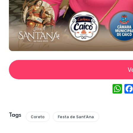
V
W
h
at
s
Tags
Coreto
Festa de Sant'Ana
A