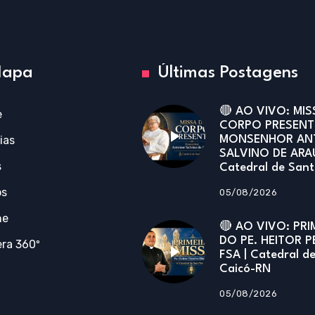
apa
Últimas Postagens
🔴 AO VIVO: MIS
e
CORPO PRESENT
ias
MONSENHOR AN
SALVINO DE ARA
s
Catedral de San
os
05/08/2026
ne
🔴 AO VIVO: PRI
DO PE. HEITOR P
ra 360º
FSA | Catedral d
Caicó-RN
05/08/2026