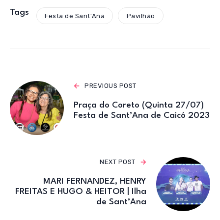
at
c
it
e
ail
s
e
te
gr
Tags
Festa de Sant'Ana
Pavilhão
A
b
r
a
p
o
m
p
o
k
PREVIOUS POST
Praça do Coreto (Quinta 27/07)
Festa de Sant’Ana de Caicó 2023
NEXT POST
MARI FERNANDEZ, HENRY
FREITAS E HUGO & HEITOR | Ilha
de Sant’Ana