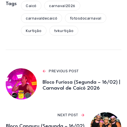
s
e
te
gr
Tags
Caicó
carnaval2026
A
b
r
a
carnavaldecaicó
fotosdocarnaval
p
o
m
p
o
Kurtição
tvkurtição
k
PREVIOUS POST
Bloco Furiosa (Segunda – 16/02) |
Carnaval de Caicó 2026
NEXT POST
Bloco Canguru (Segunda – 16/02)