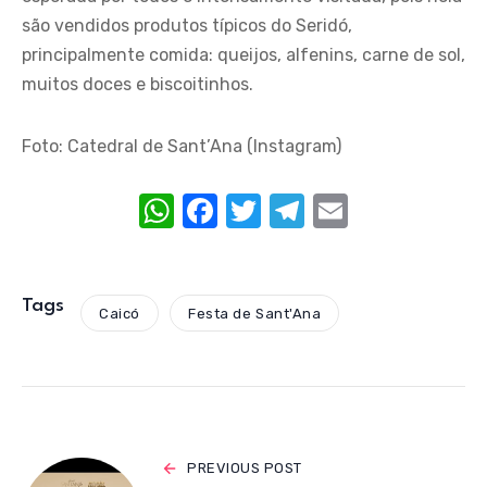
são vendidos produtos típicos do Seridó,
principalmente comida: queijos, alfenins, carne de sol,
muitos doces e biscoitinhos.
Foto: Catedral de Sant’Ana (Instagram)
W
F
T
T
E
h
a
w
el
m
at
c
it
e
ail
s
e
te
gr
Tags
Caicó
Festa de Sant'Ana
A
b
r
a
p
o
m
p
o
k
PREVIOUS POST