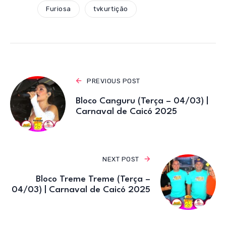
A
b
r
a
Furiosa
tvkurtição
p
o
m
p
o
k
PREVIOUS POST
Bloco Canguru (Terça – 04/03) |
Carnaval de Caicó 2025
NEXT POST
Bloco Treme Treme (Terça –
04/03) | Carnaval de Caicó 2025