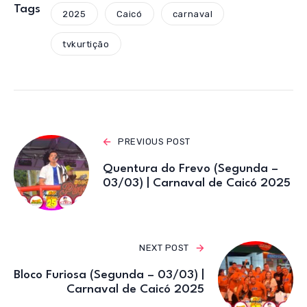
s
e
te
gr
Tags
2025
Caicó
carnaval
A
b
r
a
tvkurtição
p
o
m
p
o
k
PREVIOUS POST
Quentura do Frevo (Segunda –
03/03) | Carnaval de Caicó 2025
NEXT POST
Bloco Furiosa (Segunda – 03/03) |
Carnaval de Caicó 2025