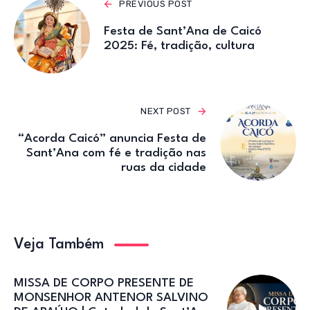
p
o
m
PREVIOUS POST
p
o
Festa de Sant’Ana de Caicó
k
2025: Fé, tradição, cultura
NEXT POST
“Acorda Caicó” anuncia Festa de
Sant’Ana com fé e tradição nas
ruas da cidade
Veja Também
MISSA DE CORPO PRESENTE DE
MONSENHOR ANTENOR SALVINO