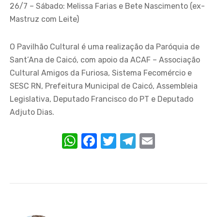
26/7 – Sábado: Melissa Farias e Bete Nascimento (ex-
Mastruz com Leite)
O Pavilhão Cultural é uma realização da Paróquia de
Sant’Ana de Caicó, com apoio da ACAF – Associação
Cultural Amigos da Furiosa, Sistema Fecomércio e
SESC RN, Prefeitura Municipal de Caicó, Assembleia
Legislativa, Deputado Francisco do PT e Deputado
Adjuto Dias.
W
F
T
T
E
h
a
w
el
m
at
c
it
e
ail
s
e
te
gr
A
b
r
a