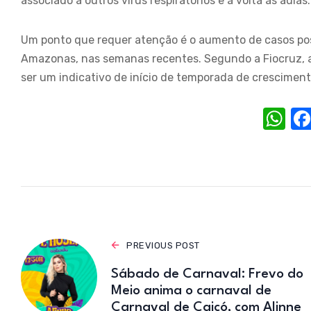
associado a outros vírus respiratórios e à volta às aulas
Um ponto que requer atenção é o aumento de casos posi
Amazonas, nas semanas recentes. Segundo a Fiocruz, a
ser um indicativo de início de temporada de cresciment
W
h
at
s
A
p
p
PREVIOUS POST
Sábado de Carnaval: Frevo do
Meio anima o carnaval de
Carnaval de Caicó, com Alinne