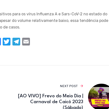
.
tivos para os vírus Influenza A e Sars-CoV-2 no estado do
pesar do volume relativamente baixo, essa tendência pode
o de casos.
F
T
T
E
a
w
el
m
c
it
e
ail
e
te
gr
b
r
a
o
m
o
NEXT POST
k
[AO VIVO] Frevo do Meio Dia |
Carnaval de Caicó 2023
(Sábado)