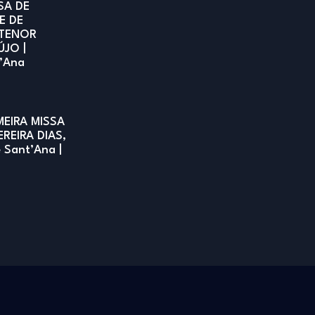
SA DE
E DE
TENOR
ÚJO |
t’Ana
MEIRA MISSA
EREIRA DIAS,
e Sant’Ana |