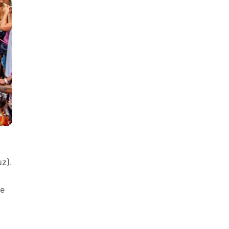
z).
de