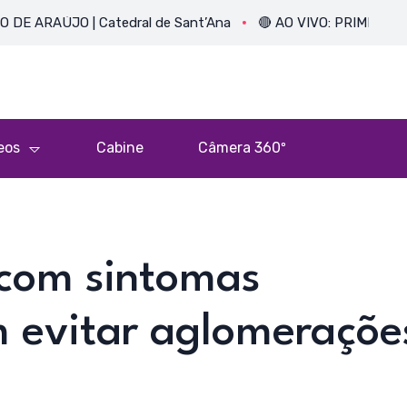
JO | Catedral de Sant’Ana
🔴 AO VIVO: PRIMEIRA MISSA DO
eos
Cabine
Câmera 360º
 com sintomas
m evitar aglomeraçõe