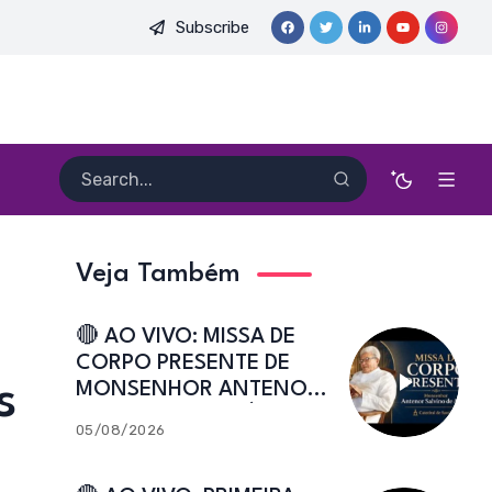
Subscribe
 PE. HEITOR PEREIRA DIAS, FSA | Catedral de Sant’Ana | Caicó
Veja Também
🔴 AO VIVO: MISSA DE
CORPO PRESENTE DE
s
MONSENHOR ANTENOR
SALVINO DE ARAÚJO |
05/08/2026
Catedral de Sant’Ana