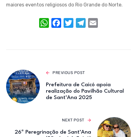
maiores eventos religiosos do Rio Grande do Norte.
W
F
T
T
E
h
a
w
el
m
at
c
it
e
ail
s
e
te
gr
A
b
r
a
p
o
m
PREVIOUS POST
p
o
Prefeitura de Caicó apoia
k
realização do Pavilhão Cultural
de Sant’Ana 2025
NEXT POST
26ª Peregrinação de Sant’Ana