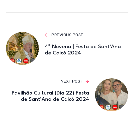
A
b
r
a
p
o
m
p
o
k
PREVIOUS POST
4ª Novena | Festa de Sant’Ana
de Caicó 2024
NEXT POST
Pavilhão Cultural (Dia 22) Festa
de Sant’Ana de Caicó 2024