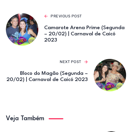
A
b
r
a
p
o
m
PREVIOUS POST
p
o
Camarote Arena Prime (Segunda
k
– 20/02) | Carnaval de Caicó
2023
NEXT POST
Bloco do Magão (Segunda –
20/02) | Carnaval de Caicó 2023
Veja Também