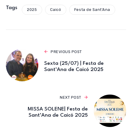
at
c
it
e
ail
s
e
te
gr
Tags
2025
Caicó
Festa de Sant'Ana
A
b
r
a
p
o
m
p
o
k
PREVIOUS POST
Sexta (25/07) | Festa de
Sant’Ana de Caicó 2025
NEXT POST
MISSA SOLENE| Festa de
Sant’Ana de Caicó 2025