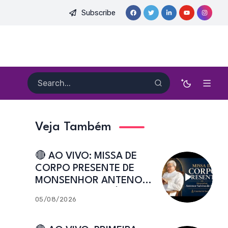
Subscribe
 DO PE. HEITOR PEREIRA DIAS, FSA | Catedral de Sant’Ana | Cai
Veja Também
🔴 AO VIVO: MISSA DE
CORPO PRESENTE DE
MONSENHOR ANTENOR
SALVINO DE ARAÚJO |
05/08/2026
Catedral de Sant’Ana