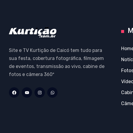
M
Hom
Site e TV Kurtição de Caicó tem tudo para
sua festa, cobertura fotográfica, filmagem
Notíc
de eventos, transmissão ao vivo, cabine de
Foto
fotos e câmera 360º
Víde
Cabi
Câme