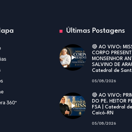
apa
Últimas Postagens
🔴 AO VIVO: MIS
e
CORPO PRESENT
ias
MONSENHOR AN
SALVINO DE ARA
s
Catedral de San
os
05/08/2026
ne
🔴 AO VIVO: PRI
DO PE. HEITOR P
ra 360º
FSA | Catedral d
Caicó-RN
05/08/2026