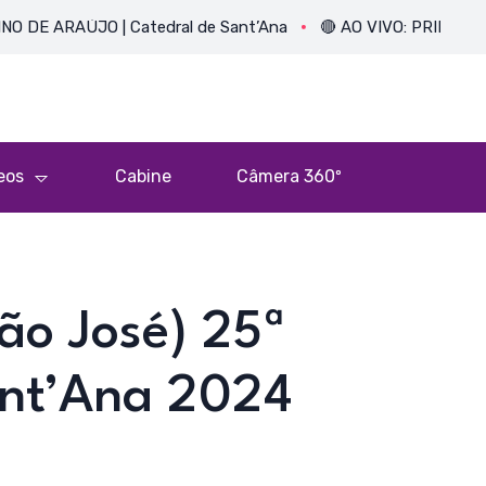
AÚJO | Catedral de Sant’Ana
🔴 AO VIVO: PRIMEIRA MISSA
eos
Cabine
Câmera 360º
ão José) 25ª
ant’Ana 2024