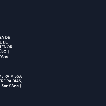
SA DE
E DE
TENOR
ÚJO |
t’Ana
MEIRA MISSA
EREIRA DIAS,
e Sant’Ana |