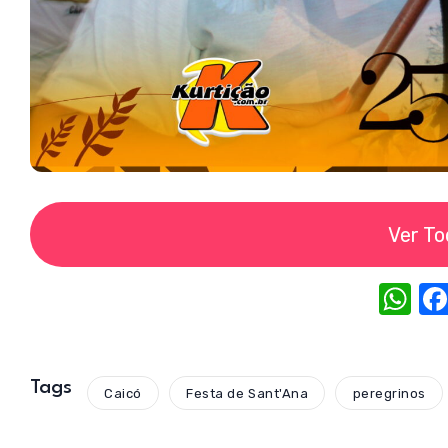
Ver To
W
h
at
s
Tags
Caicó
Festa de Sant'Ana
peregrinos
A