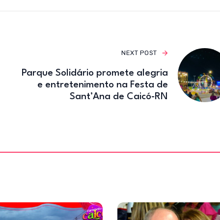
o
m
o
k
NEXT POST
Parque Solidário promete alegria
e entretenimento na Festa de
Sant’Ana de Caicó-RN