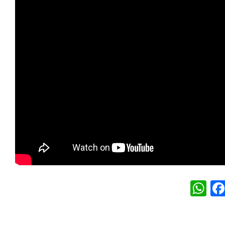
W
h
at