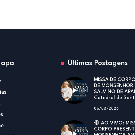
apa
Últimas Postagens
MISSA DE CORPO
e
DE MONSENHOR
ias
SALVINO DE ARA
Catedral de San
s
06/08/2026
os
🔴 AO VIVO: MIS
ne
CORPO PRESENT