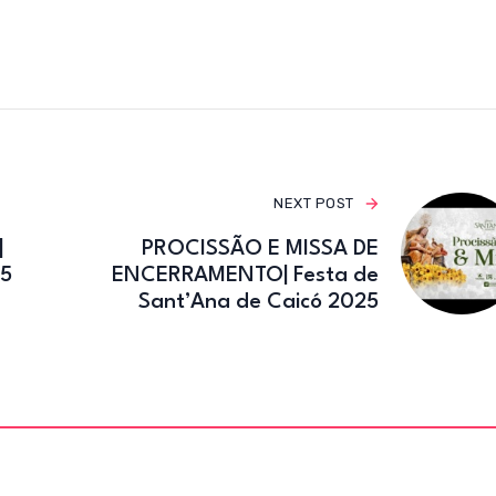
e
te
gr
b
r
a
o
m
o
k
NEXT POST
|
PROCISSÃO E MISSA DE
25
ENCERRAMENTO| Festa de
Sant’Ana de Caicó 2025