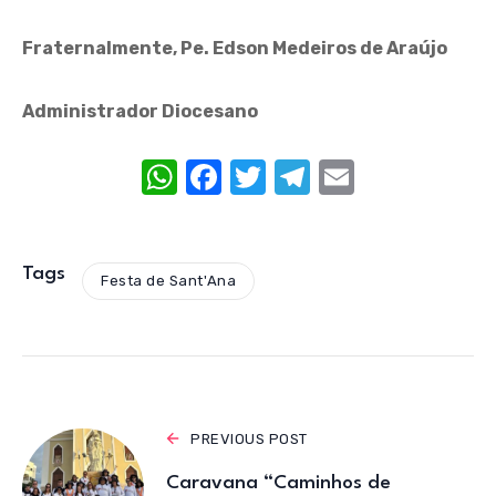
Fraternalmente, Pe. Edson Medeiros de Araújo
Administrador Diocesano
W
F
T
T
E
h
a
w
el
m
at
c
it
e
ail
s
e
te
gr
Tags
Festa de Sant'Ana
A
b
r
a
p
o
m
p
o
k
PREVIOUS POST
Caravana “Caminhos de