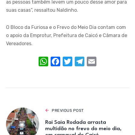
as pessoas também levem um pouco desse amor para
suas casas”, ressaltou Naldinho.
O Bloco da Furiosa e o Frevo do Meio Dia contam com
o apoio da Emprotur, Prefeitura de Caicó e Câmara de
Vereadores.
W
F
T
T
E
h
a
w
el
m
at
c
it
e
ail
s
e
te
gr
A
b
r
a
p
o
m
PREVIOUS POST
p
o
Rai Saia Rodada arrasta
k
multidão no frevo do meio dia,