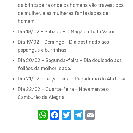
da brincadeira onde os homens vão travestidos
de mulher, e as mulheres fantasiadas de
homem.
Dia 18/02 – Sábado – O Magão a Todo Vapor.
Dia 19/02 – Domingo – Dia destinado aos
papangus e burrinhas.
Dia 20/02 – Segunda-feira – Dia dedicado aos
foliões da melhor idade.
Dia 21/02 – Terça-feira – Pegadinha do Ala Ursa.
Dia 22/02 – Quarta-feira – Novamente o
Camburão da Alegria.
W
F
T
T
E
h
a
w
el
m