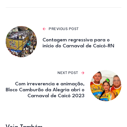
at
c
it
e
ail
s
e
te
gr
A
b
r
a
p
o
m
PREVIOUS POST
p
o
Contagem regressiva para o
k
início do Carnaval de Caicó-RN
NEXT POST
Com irreverencia e animação,
Bloco Camburão da Alegria abri o
Carnaval de Caicó 2023