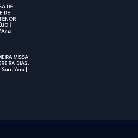
SA DE
E DE
TENOR
ÚJO |
t’Ana
MEIRA MISSA
EREIRA DIAS,
e Sant’Ana |