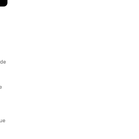
 de
e
que