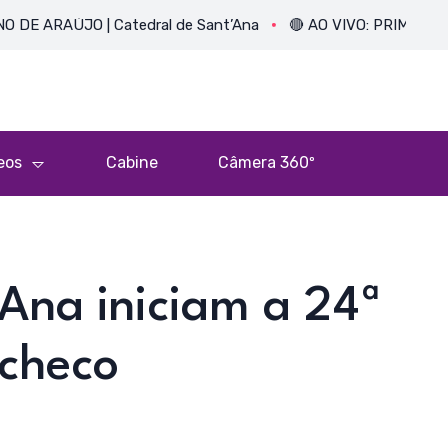
JO | Catedral de Sant’Ana
🔴 AO VIVO: PRIMEIRA MISSA DO
eos
Cabine
Câmera 360º
’Ana iniciam a 24ª
acheco