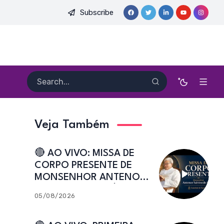
Subscribe
 PE. HEITOR PEREIRA DIAS, FSA | Catedral de Sant’Ana | Caicó
Veja Também
🔴 AO VIVO: MISSA DE
CORPO PRESENTE DE
MONSENHOR ANTENOR
SALVINO DE ARAÚJO |
05/08/2026
Catedral de Sant’Ana