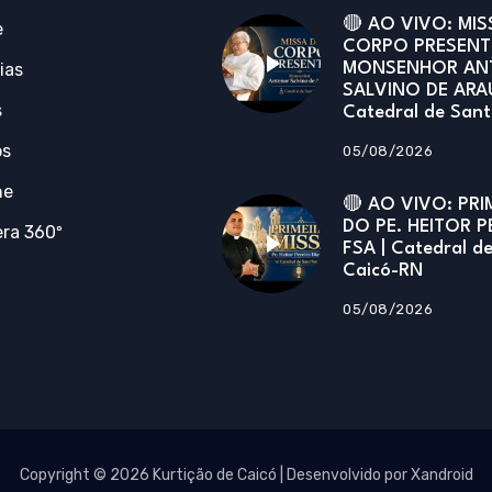
🔴 AO VIVO: MIS
e
CORPO PRESENT
ias
MONSENHOR AN
SALVINO DE ARA
s
Catedral de San
os
05/08/2026
ne
🔴 AO VIVO: PRI
DO PE. HEITOR P
ra 360º
FSA | Catedral d
Caicó-RN
05/08/2026
Copyright © 2026 Kurtição de Caicó | Desenvolvido por Xandroid