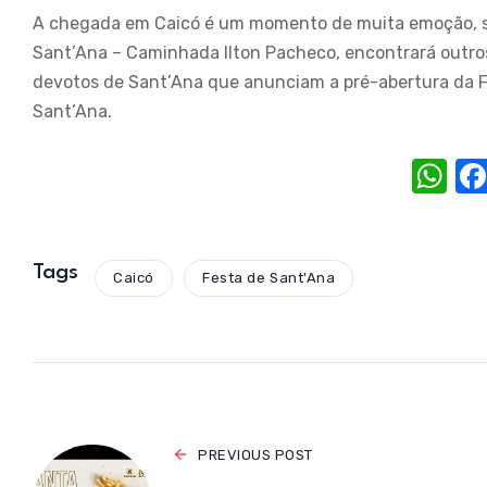
A chegada em Caicó é um momento de muita emoção, s
Sant’Ana – Caminhada Ilton Pacheco, encontrará outros 
devotos de Sant’Ana que anunciam a pré-abertura da F
Sant’Ana.
W
h
at
s
Tags
Caicó
Festa de Sant'Ana
A
p
p
PREVIOUS POST