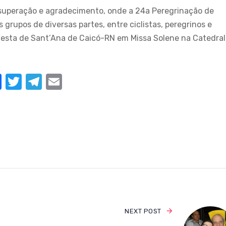
uperação e agradecimento, onde a 24a Peregrinação de
grupos de diversas partes, entre ciclistas, peregrinos e
esta de Sant’Ana de Caicó-RN em Missa Solene na Catedral
F
T
T
E
a
w
el
m
c
it
e
ail
e
te
gr
b
r
a
o
m
o
k
NEXT POST