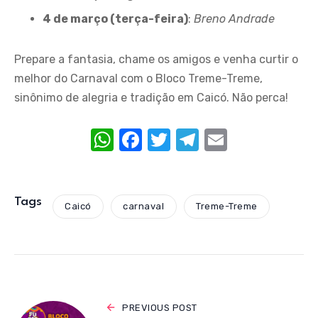
4 de março (terça-feira)
:
Breno Andrade
Prepare a fantasia, chame os amigos e venha curtir o
melhor do Carnaval com o Bloco Treme-Treme,
sinônimo de alegria e tradição em Caicó. Não perca!
W
F
T
T
E
h
a
w
el
m
at
c
it
e
ail
s
e
te
gr
Tags
Caicó
carnaval
Treme-Treme
A
b
r
a
p
o
m
p
o
k
PREVIOUS POST