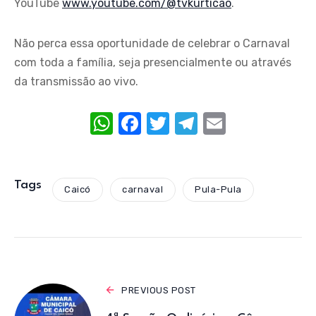
YouTube
www.youtube.com/@tvkurticao
.
Não perca essa oportunidade de celebrar o Carnaval
com toda a família, seja presencialmente ou através
da transmissão ao vivo.
W
F
T
T
E
h
a
w
el
m
at
c
it
e
ail
s
e
te
gr
Tags
Caicó
carnaval
Pula-Pula
A
b
r
a
p
o
m
p
o
k
PREVIOUS POST