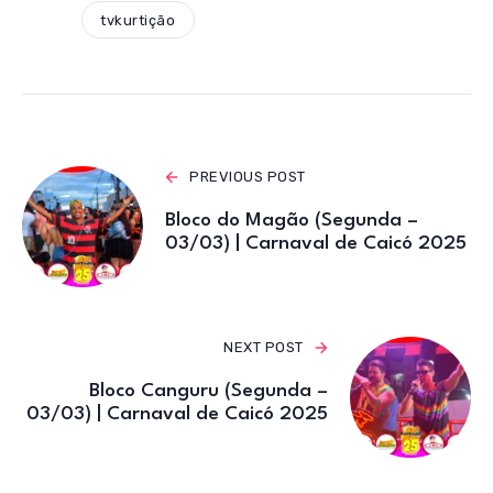
A
b
r
a
tvkurtição
p
o
m
p
o
k
PREVIOUS POST
Bloco do Magão (Segunda –
03/03) | Carnaval de Caicó 2025
NEXT POST
Bloco Canguru (Segunda –
03/03) | Carnaval de Caicó 2025