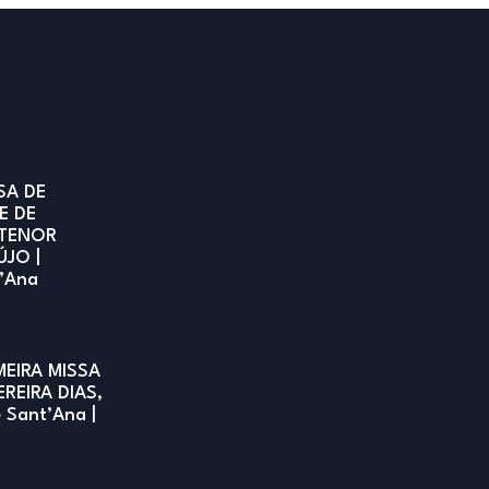
SA DE
E DE
TENOR
ÚJO |
t’Ana
MEIRA MISSA
EREIRA DIAS,
e Sant’Ana |