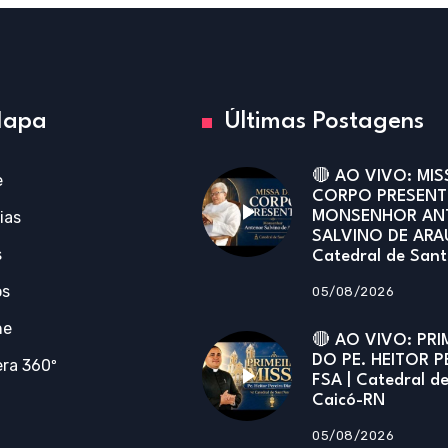
apa
Últimas Postagens
🔴 AO VIVO: MIS
e
CORPO PRESENT
ias
MONSENHOR AN
SALVINO DE ARA
s
Catedral de San
os
05/08/2026
ne
🔴 AO VIVO: PRI
DO PE. HEITOR P
ra 360º
FSA | Catedral d
Caicó-RN
05/08/2026