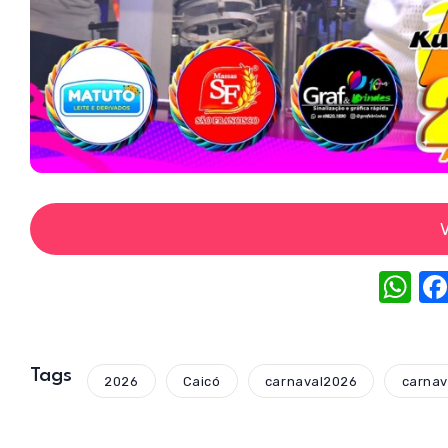
V
W
h
at
s
Tags
2026
Caicó
carnaval2026
carnav
A
p