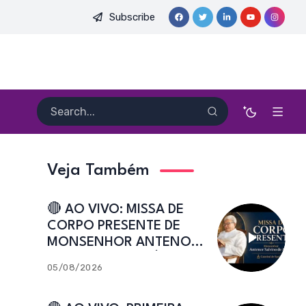
Subscribe
DO PE. HEITOR PEREIRA DIAS, FSA | Catedral de Sant’Ana | Caic
Veja Também
🔴 AO VIVO: MISSA DE
CORPO PRESENTE DE
MONSENHOR ANTENOR
SALVINO DE ARAÚJO |
05/08/2026
Catedral de Sant’Ana