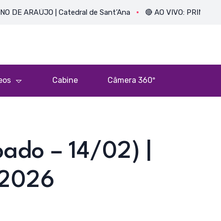
ÚJO | Catedral de Sant’Ana
🔴 AO VIVO: PRIMEIRA MISSA 
eos
Cabine
Câmera 360º
ado – 14/02) |
 2026