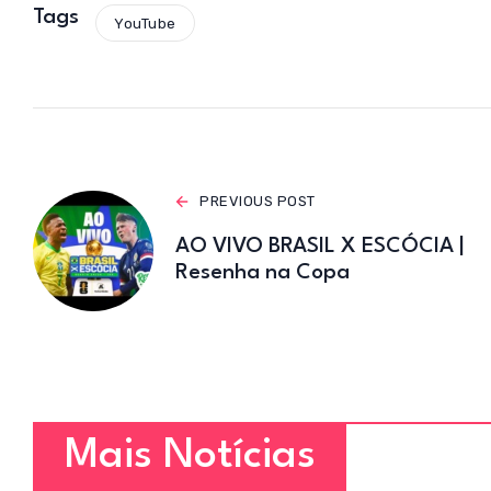
s
Tags
YouTube
A
p
p
PREVIOUS POST
AO VIVO BRASIL X ESCÓCIA |
Resenha na Copa
Mais Notícias