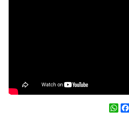
W
h
at