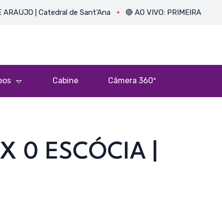
| Catedral de Sant’Ana
🔴 AO VIVO: PRIMEIRA MISSA DO PE
eos
Cabine
Câmera 360º
X 0 ESCÓCIA |