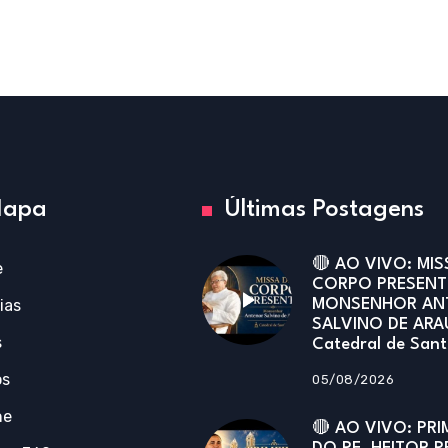
apa
Últimas Postagens
🔴 AO VIVO: MIS
e
CORPO PRESENT
ias
MONSENHOR AN
SALVINO DE ARA
s
Catedral de San
os
05/08/2026
ne
🔴 AO VIVO: PRI