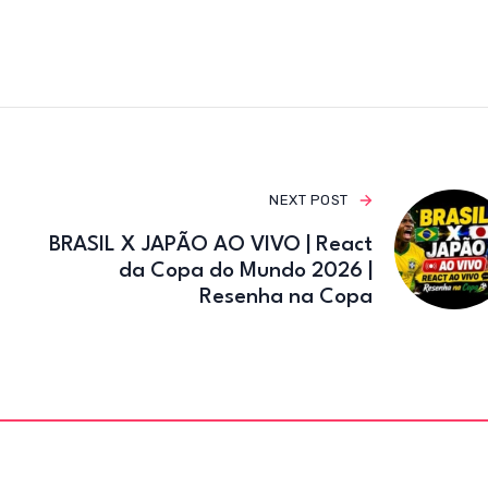
e
te
gr
b
r
a
o
m
o
k
NEXT POST
BRASIL X JAPÃO AO VIVO | React
da Copa do Mundo 2026 |
Resenha na Copa