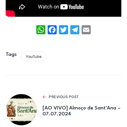
W
F
T
T
E
h
a
w
el
m
at
c
it
e
ail
s
e
te
gr
Tags
YouTube
A
b
r
a
p
o
m
p
o
k
PREVIOUS POST
[AO VIVO] Almoço de Sant’Ana –
07.07.2024