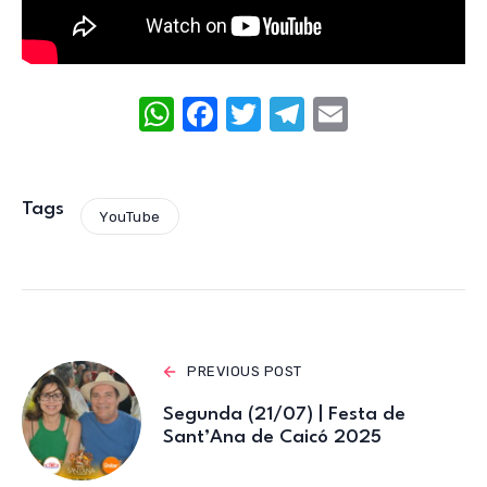
W
F
T
T
E
h
a
w
el
m
at
c
it
e
ail
s
e
te
gr
Tags
YouTube
A
b
r
a
p
o
m
p
o
k
PREVIOUS POST
Segunda (21/07) | Festa de
Sant’Ana de Caicó 2025