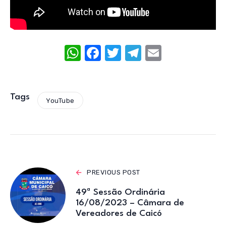
W
F
T
T
E
h
a
w
el
m
at
c
it
e
ail
s
e
te
gr
Tags
YouTube
A
b
r
a
p
o
m
p
o
k
PREVIOUS POST
49ª Sessão Ordinária
16/08/2023 – Câmara de
Vereadores de Caicó