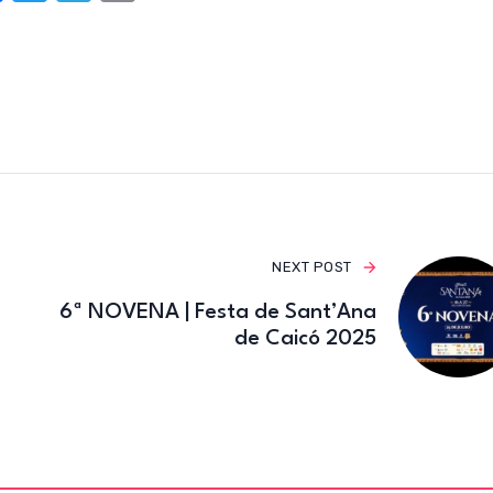
a
w
el
m
c
it
e
ail
e
te
gr
b
r
a
o
m
o
k
NEXT POST
6ª NOVENA | Festa de Sant’Ana
de Caicó 2025