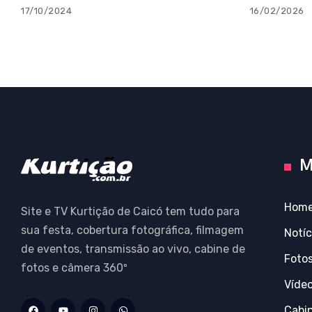
17/10/2024
16/02/2026
M
Hom
Site e TV Kurtição de Caicó tem tudo para
sua festa, cobertura fotográfica, filmagem
Notíc
de eventos, transmissão ao vivo, cabine de
Foto
fotos e câmera 360º
Víde
Cabi