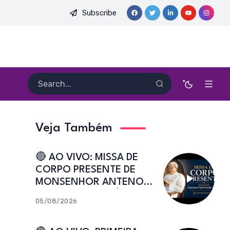
Subscribe
. HEITOR PEREIRA DIAS, FSA | Catedral de Sant’Ana | Caicó-RN
Veja Também
🔴 AO VIVO: MISSA DE
CORPO PRESENTE DE
e
MONSENHOR ANTENOR
SALVINO DE ARAÚJO |
05/08/2026
Catedral de Sant’Ana