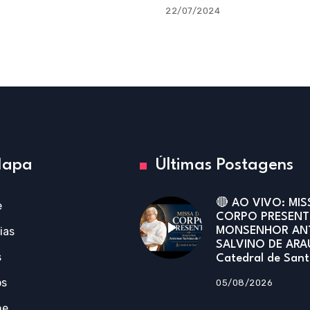
22/07/2024
apa
Últimas Postagens
🔴 AO VIVO: MIS
e
CORPO PRESENT
ias
MONSENHOR AN
SALVINO DE ARA
s
Catedral de San
os
05/08/2026
ne