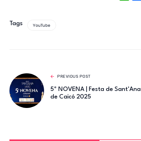
h
at
s
Tags
YouTube
A
p
p
PREVIOUS POST
5ª NOVENA | Festa de Sant’Ana
de Caicó 2025