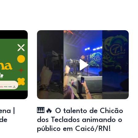
na |
🎹🔥 O talento de Chicão
 de
dos Teclados animando o
público em Caicó/RN!