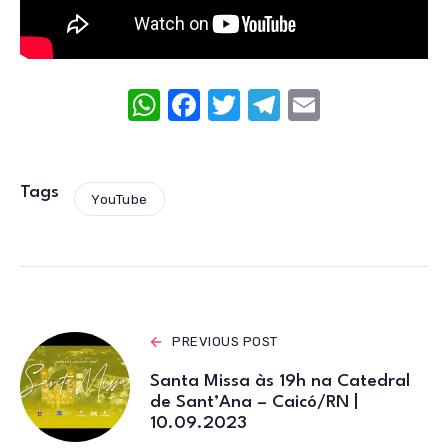
W
F
T
T
E
h
a
w
el
m
at
c
it
e
ail
s
e
te
gr
Tags
YouTube
A
b
r
a
p
o
m
p
o
k
PREVIOUS POST
Santa Missa às 19h na Catedral
de Sant’Ana – Caicó/RN |
10.09.2023