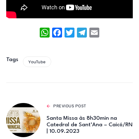
W
F
T
T
E
h
a
w
el
m
at
c
it
e
ail
s
e
te
gr
Tags
YouTube
A
b
r
a
p
o
m
p
o
k
PREVIOUS POST
Santa Missa às 8h30min na
Catedral de Sant’Ana – Caicó/RN
| 10.09.2023