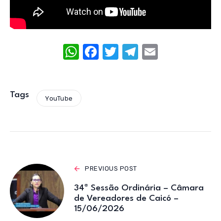
W
F
T
T
E
h
a
w
el
m
at
c
it
e
ail
s
e
te
gr
Tags
YouTube
A
b
r
a
p
o
m
p
o
k
PREVIOUS POST
34ª Sessão Ordinária – Câmara
de Vereadores de Caicó –
15/06/2026