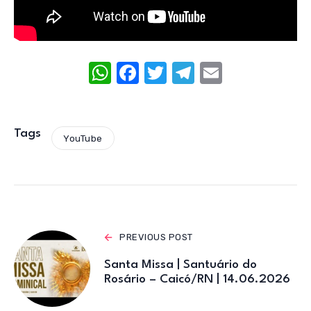
W
F
T
T
E
h
a
w
el
m
at
c
it
e
ail
s
e
te
gr
Tags
YouTube
A
b
r
a
p
o
m
p
o
k
PREVIOUS POST
Santa Missa | Santuário do
Rosário – Caicó/RN | 14.06.2026