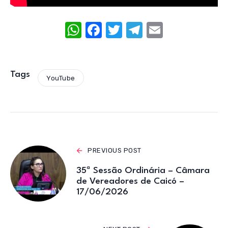
W
F
T
T
E
h
a
w
el
m
at
c
it
e
ail
s
e
te
gr
Tags
YouTube
A
b
r
a
p
o
m
p
o
k
PREVIOUS POST
35ª Sessão Ordinária – Câmara
de Vereadores de Caicó –
17/06/2026