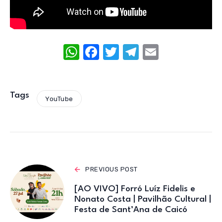
W
F
T
T
E
h
a
w
el
m
at
c
it
e
ail
s
e
te
gr
Tags
YouTube
A
b
r
a
p
o
m
p
o
k
PREVIOUS POST
[AO VIVO] Forró Luíz Fidelis e
Nonato Costa | Pavilhão Cultural |
Festa de Sant’Ana de Caicó