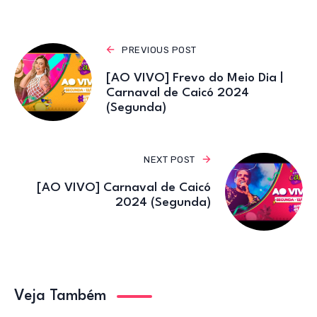
p
o
k
PREVIOUS POST
[AO VIVO] Frevo do Meio Dia |
Carnaval de Caicó 2024
(Segunda)
NEXT POST
[AO VIVO] Carnaval de Caicó
2024 (Segunda)
Veja Também