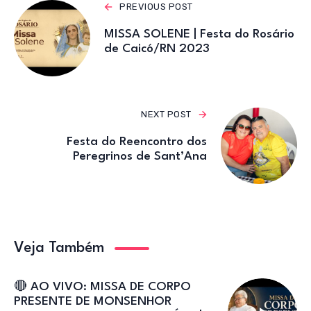
p
o
m
PREVIOUS POST
p
o
MISSA SOLENE | Festa do Rosário
k
de Caicó/RN 2023
NEXT POST
Festa do Reencontro dos
Peregrinos de Sant’Ana
Veja Também
🔴 AO VIVO: MISSA DE CORPO
PRESENTE DE MONSENHOR