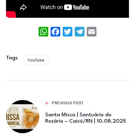
W
F
T
T
E
h
a
w
el
m
at
c
it
e
ail
s
e
te
gr
Tags
YouTube
A
b
r
a
p
o
m
p
o
k
PREVIOUS POST
Santa Missa | Santuário do
Rosário – Caicó/RN | 10.08.2025