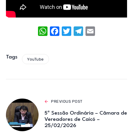
W
F
T
T
E
h
a
w
el
m
at
c
it
e
ail
s
e
te
gr
Tags
YouTube
A
b
r
a
p
o
m
p
o
k
PREVIOUS POST
5ª Sessão Ordinária – Câmara de
Vereadores de Caicó –
25/02/2026