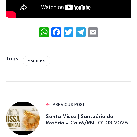
W
F
T
T
E
h
a
w
el
m
at
c
it
e
ail
s
e
te
gr
Tags
YouTube
A
b
r
a
p
o
m
p
o
k
PREVIOUS POST
Santa Missa | Santuário do
Rosário – Caicó/RN | 01.03.2026