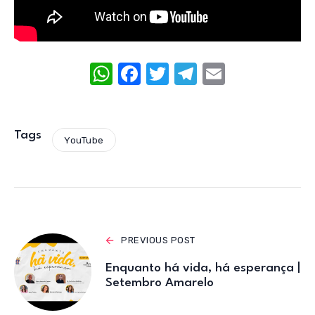
W
F
T
T
E
h
a
w
el
m
at
c
it
e
ail
s
e
te
gr
Tags
YouTube
A
b
r
a
p
o
m
p
o
k
PREVIOUS POST
Enquanto há vida, há esperança |
Setembro Amarelo