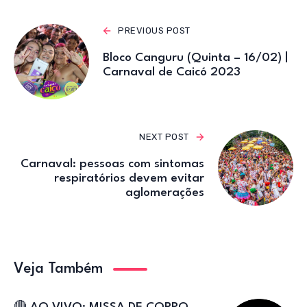
A
b
r
a
p
o
m
PREVIOUS POST
p
o
Bloco Canguru (Quinta – 16/02) |
k
Carnaval de Caicó 2023
NEXT POST
Carnaval: pessoas com sintomas
respiratórios devem evitar
aglomerações
Veja Também