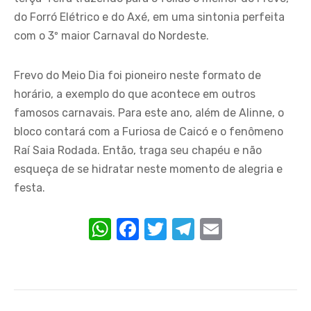
do Forró Elétrico e do Axé, em uma sintonia perfeita
com o 3º maior Carnaval do Nordeste.
Frevo do Meio Dia foi pioneiro neste formato de
horário, a exemplo do que acontece em outros
famosos carnavais. Para este ano, além de Alinne, o
bloco contará com a Furiosa de Caicó e o fenômeno
Raí Saia Rodada. Então, traga seu chapéu e não
esqueça de se hidratar neste momento de alegria e
festa.
W
F
T
T
E
h
a
w
el
m
at
c
it
e
ail
s
e
te
gr