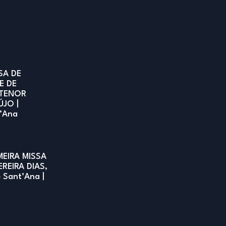
SA DE
E DE
TENOR
ÚJO |
t’Ana
MEIRA MISSA
EREIRA DIAS,
e Sant’Ana |