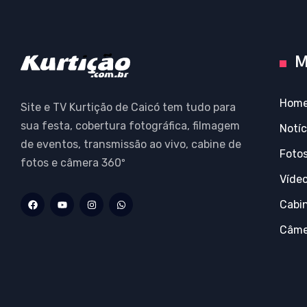
M
Hom
Site e TV Kurtição de Caicó tem tudo para
sua festa, cobertura fotográfica, filmagem
Notíc
de eventos, transmissão ao vivo, cabine de
Foto
fotos e câmera 360º
Víde
Cabi
Câme