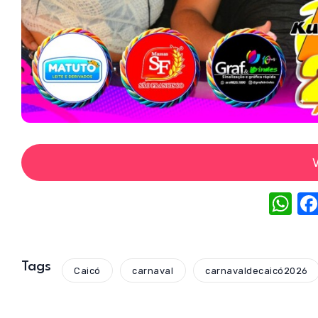
V
W
h
at
s
Tags
Caicó
carnaval
carnavaldecaicó2026
A
p