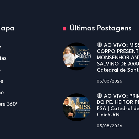
apa
Últimas Postagens
🔴 AO VIVO: MIS
e
CORPO PRESENT
ias
MONSENHOR AN
SALVINO DE ARA
s
Catedral de San
os
05/08/2026
ne
🔴 AO VIVO: PRI
DO PE. HEITOR P
ra 360º
FSA | Catedral d
Caicó-RN
05/08/2026