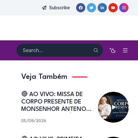
Subscribe
 DO PE. HEITOR PEREIRA DIAS, FSA | Catedral de Sant’Ana | Cai
Veja Também
🔴 AO VIVO: MISSA DE
CORPO PRESENTE DE
MONSENHOR ANTENOR
SALVINO DE ARAÚJO |
05/08/2026
Catedral de Sant’Ana