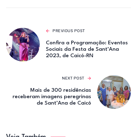
p
o
m
p
o
k
PREVIOUS POST
Confira a Programação: Eventos
Sociais da Festa de Sant’Ana
2023, de Caicó-RN
NEXT POST
Mais de 300 residências
receberam imagens peregrinas
de Sant’Ana de Caicó