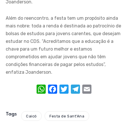
Joanderson.
Além do reencontro, a festa tem um propósito ainda
mais nobre: toda a renda é destinada ao patrocínio de
bolsas de estudos para jovens carentes, que desejam
estudar no CDS. “Acreditamos que a educação é a
chave para um futuro melhor e estamos
comprometidos em ajudar jovens que não têm
condições financeiras de pagar pelos estudos”,
enfatiza Joanderson.
W
F
T
T
E
h
a
w
el
m
at
c
it
e
ail
s
e
te
gr
Tags
Caicó
Festa de Sant'Ana
A
b
r
a