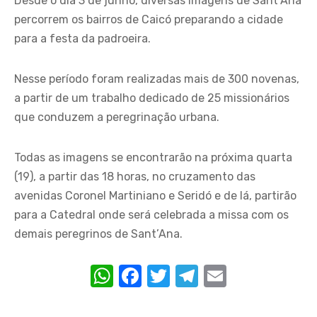
Desde o dia 3 de junho, diversas imagens de Sant’Ana
percorrem os bairros de Caicó preparando a cidade
para a festa da padroeira.
Nesse período foram realizadas mais de 300 novenas,
a partir de um trabalho dedicado de 25 missionários
que conduzem a peregrinação urbana.
Todas as imagens se encontrarão na próxima quarta
(19), a partir das 18 horas, no cruzamento das
avenidas Coronel Martiniano e Seridó e de lá, partirão
para a Catedral onde será celebrada a missa com os
demais peregrinos de Sant’Ana.
W
F
T
T
E
h
a
w
el
m