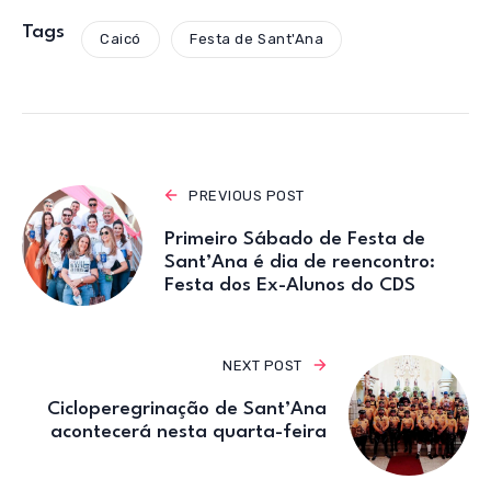
at
c
it
e
ail
s
e
te
gr
Tags
Caicó
Festa de Sant'Ana
A
b
r
a
p
o
m
p
o
k
PREVIOUS POST
Primeiro Sábado de Festa de
Sant’Ana é dia de reencontro:
Festa dos Ex-Alunos do CDS
NEXT POST
Cicloperegrinação de Sant’Ana
acontecerá nesta quarta-feira