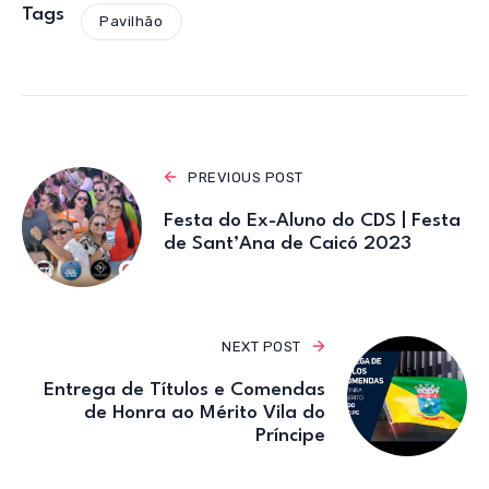
s
e
te
gr
Tags
Pavilhão
A
b
r
a
p
o
m
p
o
k
PREVIOUS POST
Festa do Ex-Aluno do CDS | Festa
de Sant’Ana de Caicó 2023
NEXT POST
Entrega de Títulos e Comendas
de Honra ao Mérito Vila do
Príncipe